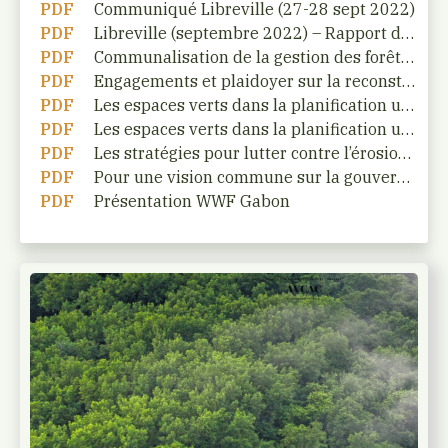
PDF
Communiqué Libreville (27-28 sept 2022)
PDF
Libreville (septembre 2022) – Rapport des Travaux
PDF
Communalisation de la gestion des forêts en Afrique Centrale
PDF
Engagements et plaidoyer sur la reconstitution des mangroves
PDF
Les espaces verts dans la planification urbaine – Exemple de Douala
PDF
Les espaces verts dans la planification urbaine – Exemple de Yaoundé
PDF
Les stratégies pour lutter contre l’érosion et la restauration des mangroves en milieux urbains et périurbains
PDF
Pour une vision commune sur la gouvernance de foresterie urbaine – Ville de Bangui
PDF
Présentation WWF Gabon