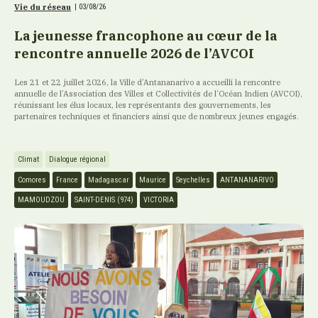
Vie du réseau
|
03/08/26
La jeunesse francophone au cœur de la
rencontre annuelle 2026 de l’AVCOI
Les 21 et 22 juillet 2026, la Ville d’Antananarivo a accueilli la rencontre
annuelle de l’Association des Villes et Collectivités de l’Océan Indien (AVCOI),
réunissant les élus locaux, les représentants des gouvernements, les
partenaires techniques et financiers ainsi que de nombreux jeunes engagés.
Climat
Dialogue régional
Comores
France
Madagascar
Maurice
Seychelles
ANTANANARIVO
MAMOUDZOU
SAINT-DENIS (974)
VICTORIA