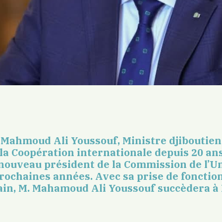
M. Mahmoud Ali Youssouf,
Ministre djiboutien
la Coopération internationale depuis 20 ans
 nouveau président de la Commission de l’U
rochaines années. Avec sa prise de fonction
ain, M. Mahamoud Ali Youssouf succèdera à