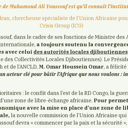
e de Mahamoud Ali Youssouf est qu’il connaît l’institu
ran, chercheuse spécialiste de l’Union Africaine pour
Crisis Group (ICG)
ouf, dans le cadre de ses fonctions de Ministre des 
internationale,
a toujours soutenu la convergence
s avec celui
des autorités locales djiboutienne
e des Collectivités Locales Djiboutiennes). Le Prési
h et de l’ANCLD,
M. Omar Houssein Omar
, a félici
un acteur clé pour bâtir l’Afrique que nous voulons : in
oritaires : le conflit dans l’est de la RD Congo, la gu
 d’une zone de libre-échange africaine.
Pour permet
nomique avec la mise en place d’une zone de l
ale,
la nouvelle commission de l’Union Africaine qui
ouf devra « commencer par la paix et la sécurité », a-