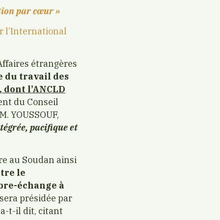
tion par cœur »
 l’International
Affaires étrangères
 du travail des
s, dont l’ANCLD
dent du Conseil
té M. YOUSSOUF,
tégrée, pacifique et
erre au Soudan ainsi
tre le
ibre-échange à
 sera présidée par
t-il dit, citant