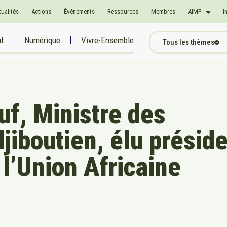
tualités
Actions
Événements
Ressources
Membres
AIMF
I
at
Numérique
Vivre-Ensemble
Tous les thèmes
f, Ministre des
jiboutien, élu présid
l’Union Africaine