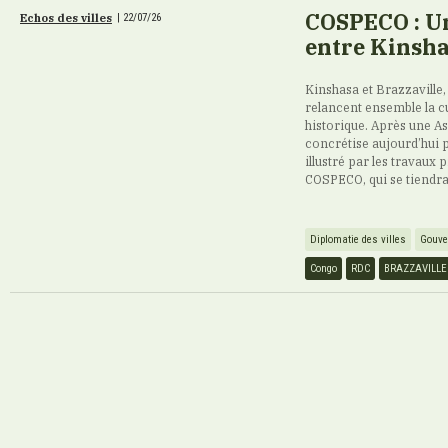
COSPECO : Un
Echos des villes
|
22/07/26
entre Kinsha
Kinshasa et Brazzaville,
relancent ensemble la cu
historique. Après une A
concrétise aujourd’hui 
illustré par les travaux
COSPECO, qui se tiendra d
Diplomatie des villes
Gouve
Congo
RDC
BRAZZAVILLE