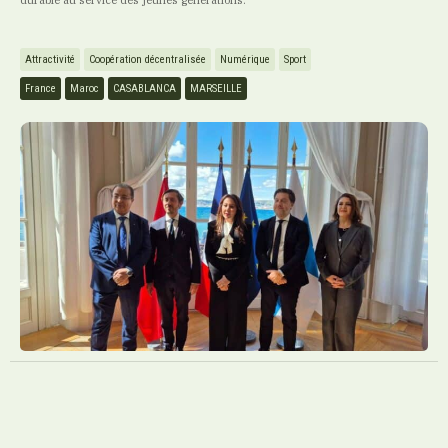
Attractivité
Coopération décentralisée
Numérique
Sport
France
Maroc
CASABLANCA
MARSEILLE