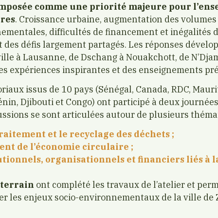
mposée comme une priorité majeure pour l’ens
bres
. Croissance urbaine, augmentation des volumes
ementales, difficultés de financement et inégalités d
t des défis largement partagés.
Les réponses développ
ille à Lausanne, de Dschang à Nouakchott, de N’Dja
s expériences inspirantes et des enseignements pré
toriaux issus de 10 pays (Sénégal, Canada, RDC, Mauri
in, Djibouti et Congo) ont participé à deux journées 
ussions se sont articulées autour de plusieurs théma
 traitement et le recyclage des déchets ;
nt de l’économie circulaire ;
tutionnels, organisationnels et financiers liés à 
 terrain
ont complété les travaux de l’atelier et per
 les enjeux socio-environnementaux de la ville de Z