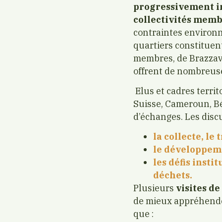
progressivement i
collectivités mem
contraintes environn
quartiers constituen
membres, de Brazzav
offrent de nombreuse
Elus et cadres terri
Suisse, Cameroun, Bén
d’échanges. Les disc
la collecte, le
le développeme
les défis insti
déchets.
Plusieurs
visites de
de mieux appréhender
que :