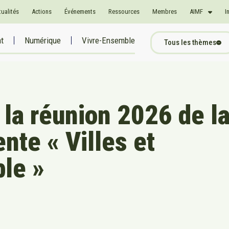
tualités
Actions
Événements
Ressources
Membres
AIMF
I
at
Numérique
Vivre-Ensemble
Tous les thèmes
 la réunion 2026 de l
te « Villes et
le »