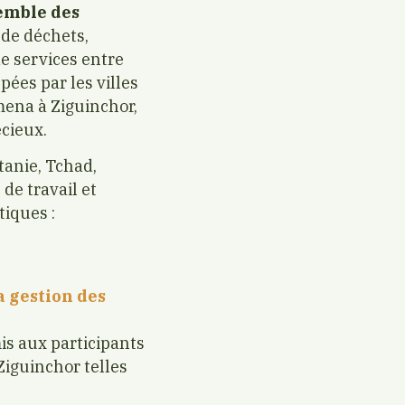
emble des
 de déchets,
e services entre
ées par les villes
mena à Ziguinchor,
cieux.
tanie, Tchad,
de travail et
tiques :
la gestion des
mis aux participants
iguinchor telles