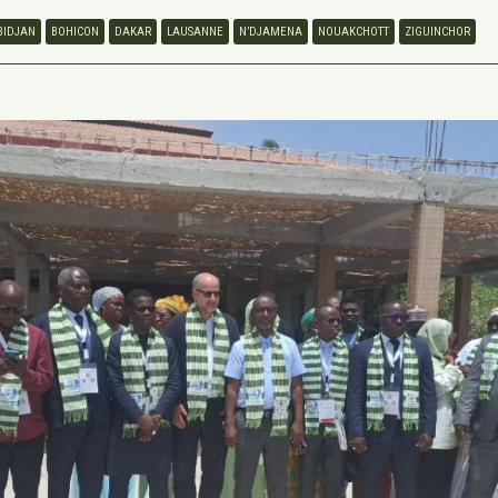
BIDJAN
BOHICON
DAKAR
LAUSANNE
N’DJAMENA
NOUAKCHOTT
ZIGUINCHOR