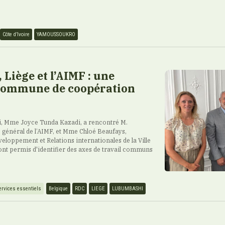
Côte d’Ivoire
YAMOUSSOUKRO
Liège et l’AIMF : une
ommune de coopération
, Mme Joyce Tunda Kazadi, a rencontré M.
é général de l’AIMF, et Mme Chloé Beaufays,
veloppement et Relations internationales de la Ville
ont permis d'identifier des axes de travail communs
ervices essentiels
Belgique
RDC
LIEGE
LUBUMBASHI