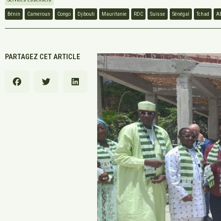
Bénin
Cameroun
Congo
Djibouti
Mauritanie
RDC
Suisse
Sénégal
Tchad
A
PARTAGEZ CET ARTICLE