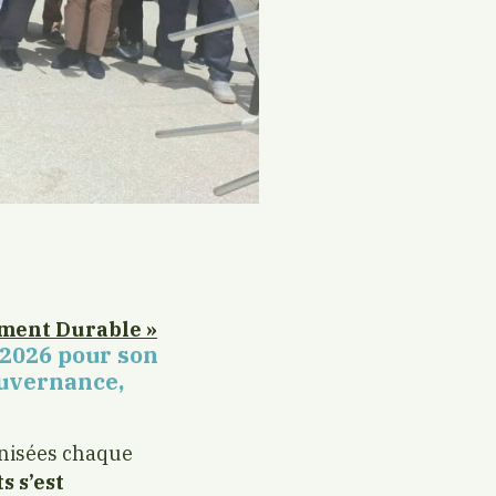
ement Durable »
n 2026 pour son
ouvernance,
anisées chaque
s s’est