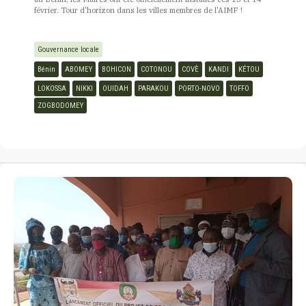
février. Tour d'horizon dans les villes membres de l'AIMF !
Gouvernance locale
Bénin
ABOMEY
BOHICON
COTONOU
COVÈ
KANDI
KÉTOU
LOKOSSA
NIKKI
OUIDAH
PARAKOU
PORTO-NOVO
TOFFO
ZOGBODOMEY