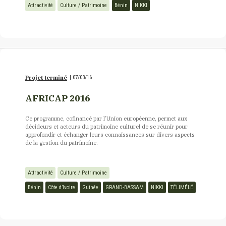
Attractivité
Culture / Patrimoine
Bénin
NIKKI
Projet terminé
|
07/03/16
AFRICAP 2016
Ce programme, cofinancé par l’Union européenne, permet aux
décideurs et acteurs du patrimoine culturel de se réunir pour
approfondir et échanger leurs connaissances sur divers aspects
de la gestion du patrimoine.
Attractivité
Culture / Patrimoine
Bénin
Côte d’Ivoire
Guinée
GRAND-BASSAM
NIKKI
TÉLIMÉLÉ