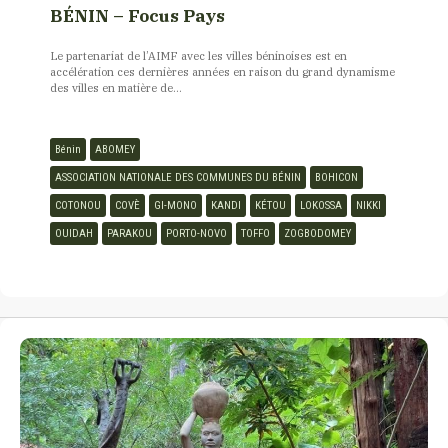
BÉNIN – Focus Pays
Le partenariat de l’AIMF avec les villes béninoises est en
accélération ces dernières années en raison du grand dynamisme
des villes en matière de...
Bénin
ABOMEY
ASSOCIATION NATIONALE DES COMMUNES DU BÉNIN
BOHICON
COTONOU
COVÈ
GI-MONO
KANDI
KÉTOU
LOKOSSA
NIKKI
OUIDAH
PARAKOU
PORTO-NOVO
TOFFO
ZOGBODOMEY