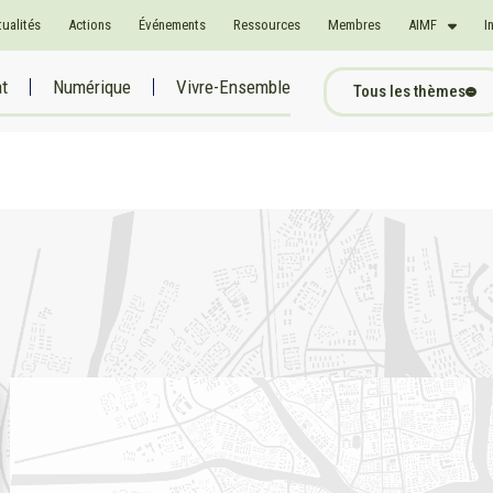
tualités
Actions
Événements
Ressources
Membres
AIMF
I
at
Numérique
Vivre-Ensemble
Tous les thèmes