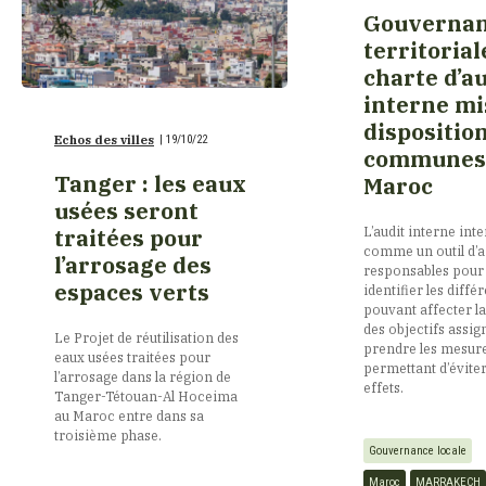
Gouverna
territorial
Etats-Unis
charte d’a
interne mi
France
dispositio
Echos des villes
|
19/10/22
communes
Tanger : les eaux
Maroc
Gabon
usées seront
L’audit interne int
traitées pour
comme un outil d’a
l’arrosage des
Géorgie
responsables pour
espaces verts
identifier les diffé
pouvant affecter la
des objectifs assig
Guinée
Le Projet de réutilisation des
prendre les mesur
eaux usées traitées pour
permettant d’éviter
l’arrosage dans la région de
effets.
Tanger-Tétouan-Al Hoceima
Haïti
au Maroc entre dans sa
troisième phase.
Gouvernance locale
Italie
Maroc
MARRAKECH