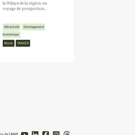
la Wilaya de la région, un
voyage de prospection...
Attractivité
Développement 
économique
Maroc
TANGER
os de l’AIMF