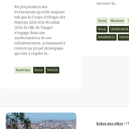
inverser la...
En préparation des
événements sportifs majeurs
Cap Vert
tels que la Coupe d’Afrique des
Climat
Résilience
Nations 2025 et le Mondial
2030, la ville de Tanger
Maroc
CASABLANCA
s’engage dans une
Centrafrique
MARRAKECH
TANGE
modernisation de ses
infrastructures, notamment à
travers un projet stratégique
Comores
qui vise à réguler la...
Numérique
Maroc
TANGER
Congo
Côte d’Ivoire
Djibouti
Echos des villes
|
19
Egypte