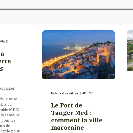
/02/23
la
erte
es
cipalités
Echos des villes
|
20/01/23
 les
de la mise
Le Port de
tifs du
able (ODD).
Tanger Med :
 la semaine
comment la ville
n pour les
ins de
marocaine
ur rôle pour