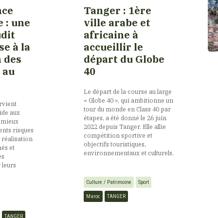
nce
Tanger : 1ère
e : une
ville arabe et
udit
africaine à
se à la
accueillir le
n des
départ du Globe
 au
40
Le départ de la course au large
« Globe 40 », qui ambitionne un
ervient
tour du monde en Class 40 par
ide aux
étapes, a été donné le 26 juin
 mieux
2022 depuis Tanger. Elle allie
rents risques
compétition sportive et
 réalisation
objectifs touristiques,
nés et
environnementaux et culturels.
es
 leurs
Culture / Patrimoine
Sport
Maroc
TANGER
TANGER