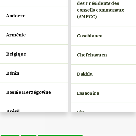
des Présidents des
conseils communaux
Andorre
(AMPCC)
Arménie
Casablanca
Belgique
Chefchaouen
Bénin
Dakhla
Bosnie Herzégovine
Essaouira
Brésil
Fès
Bulgarie
Marrakech