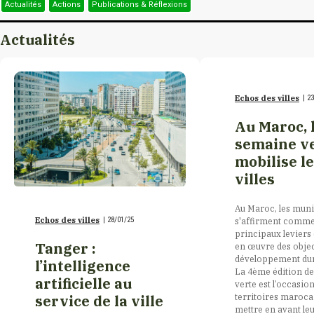
Actualités
Actions
Publications & Réflexions
Burkina Faso
Meknès
Actualités
Burundi
Rabat
Echos des villes
|
23
Cambodge
Tanger
Au Maroc, 
semaine v
mobilise l
Cameroun
Temara
villes
Canada
Au Maroc, les muni
Tiznit – Associé
Echos des villes
|
28/01/25
s'affirment comme
principaux leviers 
Tanger :
en œuvre des objec
Canada/Nouveau-
développement dur
l’intelligence
Brunswick
La 4ème édition de
artificielle au
verte est l’occasio
territoires maroca
service de la ville
mettre en avant le
Canada/Québec