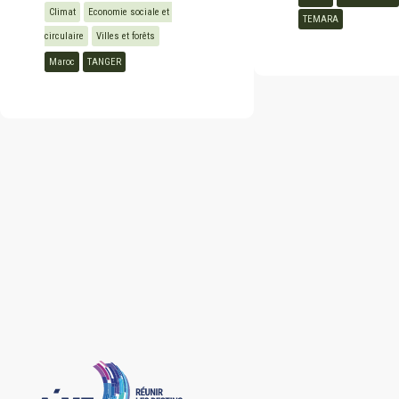
Climat
Economie sociale et 
TEMARA
circulaire
Villes et forêts
Kurdistan
Maroc
TANGER
Laos
Liban
Libye
Luxembourg
Madagascar
Mali