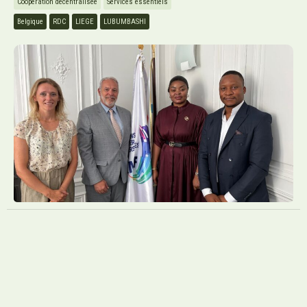
Coopération décentralisée
Services essentiels
Belgique
RDC
LIEGE
LUBUMBASHI