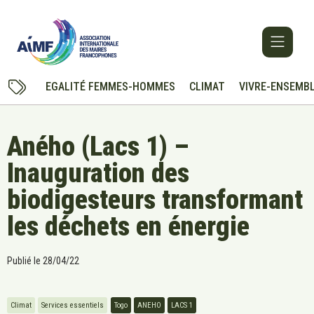
EGALITÉ FEMMES-HOMMES
CLIMAT
VIVRE-ENSEMB
Aného (Lacs 1) –
Inauguration des
biodigesteurs transformant
les déchets en énergie
Publié le
28/04/22
Climat
Services essentiels
Togo
ANEHO
LACS 1