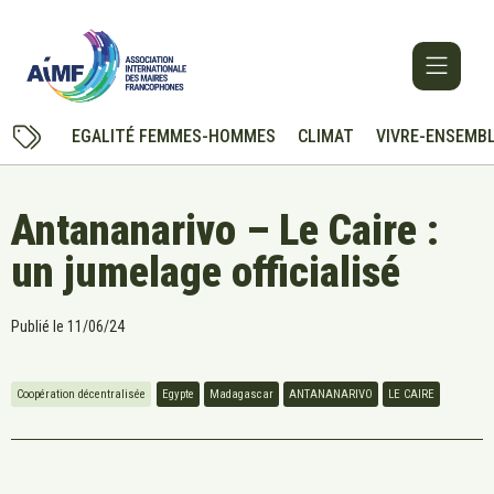
EGALITÉ FEMMES-HOMMES
CLIMAT
VIVRE-ENSEMB
Antananarivo – Le Caire :
un jumelage officialisé
Publié le
11/06/24
Coopération décentralisée
Egypte
Madagascar
ANTANANARIVO
LE CAIRE