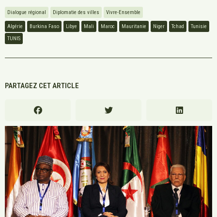
Dialogue régional
Diplomatie des villes
Vivre-Ensemble
Algérie
Burkina Faso
Libye
Mali
Maroc
Mauritanie
Niger
Tchad
Tunisie
TUNIS
PARTAGEZ CET ARTICLE