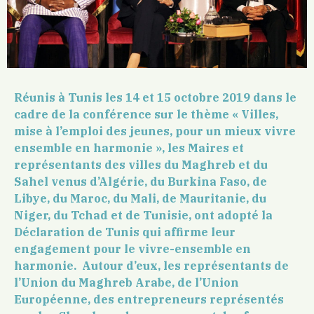
Réunis à Tunis les 14 et 15 octobre 2019 dans le
cadre de la conférence sur le thème « Villes,
mise à l’emploi des jeunes, pour un mieux vivre
ensemble en harmonie », les Maires et
représentants des villes du Maghreb et du
Sahel venus d’Algérie, du Burkina Faso, de
Libye, du Maroc, du Mali, de Mauritanie, du
Niger, du Tchad et de Tunisie, ont adopté la
Déclaration de Tunis qui affirme leur
engagement pour le vivre-ensemble en
harmonie.
Autour d’eux, les représentants de
l’Union du Maghreb Arabe, de l’Union
Européenne, des entrepreneurs représentés