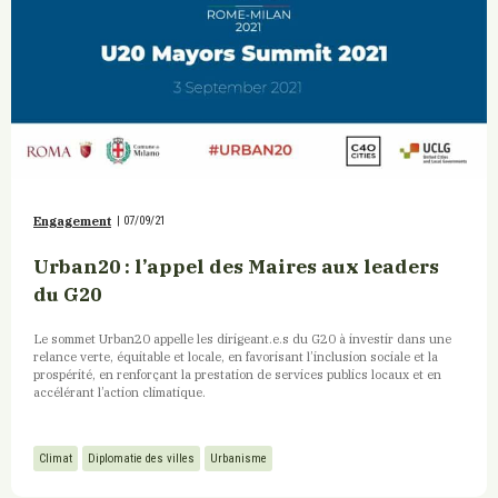
Engagement
|
07/09/21
Urban20 : l’appel des Maires aux leaders
du G20
Le sommet Urban20 appelle les dirigeant.e.s du G20 à investir dans une
relance verte, équitable et locale, en favorisant l’inclusion sociale et la
prospérité, en renforçant la prestation de services publics locaux et en
accélérant l’action climatique.
Climat
Diplomatie des villes
Urbanisme