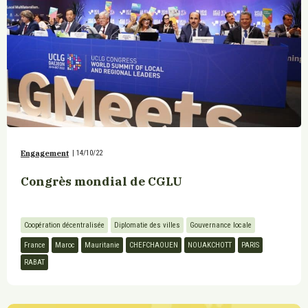
Engagement
|
14/10/22
Congrès mondial de CGLU
Coopération décentralisée
Diplomatie des villes
Gouvernance locale
France
Maroc
Mauritanie
CHEFCHAOUEN
NOUAKCHOTT
PARIS
RABAT