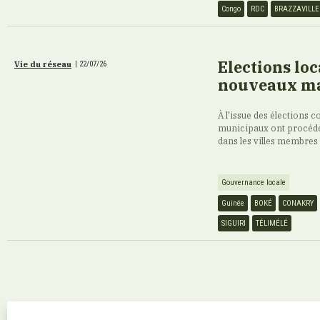
Congo
RDC
BRAZZAVILLE
Elections loc
Vie du réseau
|
22/07/26
nouveaux ma
À l'issue des élections
municipaux ont procédé, d
dans les villes membres
Gouvernance locale
Guinée
BOKÉ
CONAKRY
SIGUIRI
TÉLIMÉLÉ