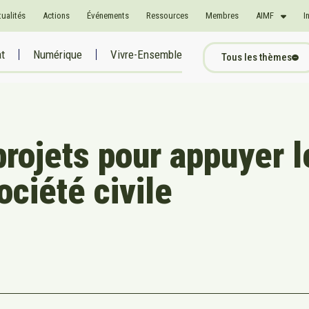
tualités
Actions
Événements
Ressources
Membres
AIMF
I
at
Numérique
Vivre-Ensemble
Tous les thèmes
 projets pour appuyer l
ociété civile