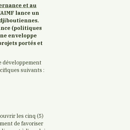
vernance et au
l’AIMF lance un
 djiboutiennes.
ance (politiques
Une enveloppe
projets portés et
 de développement
cifiques suivants :
ouvrir les cinq (5)
lement de favoriser