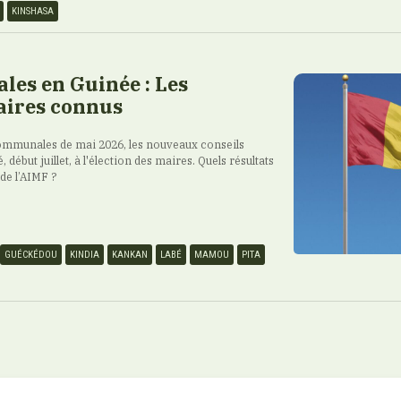
KINSHASA
ales en Guinée : Les
ires connus
 communales de mai 2026, les nouveaux conseils
ébut juillet, à l'élection des maires. Quels résultats
 de l’AIMF ?
GUÉCKÉDOU
KINDIA
KANKAN
LABÉ
MAMOU
PITA