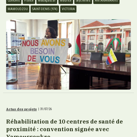
Comores
France
Madagascar
Maurice
Seychelles
ANTANANARIVO
MAMOUDZOU
SAINT-DENIS (974)
VICTORIA
Actus des projets
|
31/07/26
Réhabilitation de 10 centres de santé de
proximité : convention signée avec
Yamoussoukro