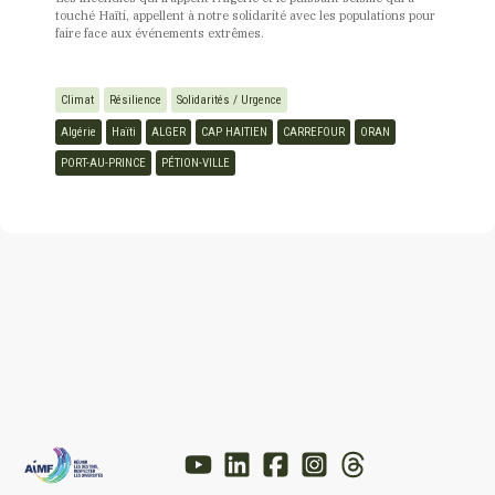
touché Haïti, appellent à notre solidarité avec les populations pour
faire face aux événements extrêmes.
Climat
Résilience
Solidarités / Urgence
Algérie
Haïti
ALGER
CAP HAITIEN
CARREFOUR
ORAN
PORT-AU-PRINCE
PÉTION-VILLE