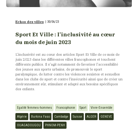
Echos des villes
|
30/06/23
Sport Et Ville : l’inclusivité au cœur
du mois de juin 2023
L'inclusivité est au cœur des articles Sport Et Ville de ce mois de
juin 2023 dans les différentes villes francophones et touchent
différents publics. Il s'agit notamment de favoriser l'accessibilité
des jeunes aux sports urbains, de promouvoir le sport
paralympique, de lutter contre les violences sexistes et sexuelles
dans les clubs de sport et contre l'insécurité ainsi que de créer un
environnement sûr, stimulant et adapté aux besoins spécifiques
des enfants.
Egalité femmes-hommes
Francophonie
Sport
Vivre-Ensemble
Algérie
Burkina Faso
Cambodge
Suisse
ALGER
GENEVE
OUAGADOUGOU
PHNOM-PENH