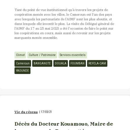
Tant du point de vue institutionnel qu’à travers les projets de
coopération menés avec les villes, le Cameroun est l’un des pays
avec lesquels les partenariats de l’AIMF sont les plus aboutis, et
dans lesquels elle investit le plus. La visite du Délégué général de
l'AIMF du 17 au 25 mai 2025 a été l'occasion de faire le point sur
les coopérations en cours, mais aussi de revenir sur les projets
marquants menés ensemble.
Climat
Culture / Patrimoine
Services essentiels
Cameroun
BANGANGTE
DOUALA
FOUMBAN
REFELA-CAM
YAOUNDE
Vie du réseau
|
17/03/21
Décès du Docteur Kouamouo, Maire de