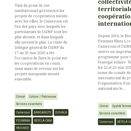
collectivit
Cameroun pour l’ESS
Tant du point de vue
Canada/Québec
territorial
(REMCESS)
institutionnel qu’à travers les
coopérati
projets de coopération menés
avec les villes, le Cameroun est
internatio
Cap Vert
l’un des pays avec lesquels les
Syndicat des
partenariats de l’AIMF sont les
communes de la
Depuis 2016, le Ré
plus aboutis, et dans lesquels
Ménoua (SYCOMÉ)
Femmes Elues Loca
elle investit le plus. La visite du
Centrafrique
Cameroun et l'AIM
Délégué général de l'AIMF du
œuvre un importa
17 au 25 mai 2025 a été
programme pour d
Yaoundé
l'occasion de faire le point sur
Comores
l’énergie solaire. 
les coopérations en cours,
les 22 et 23 mai 202
mais aussi de revenir sur les
tenue du comité de
projets marquants menés
international du pr
ensemble.
Congo
l’organisation d’un 
national sur le...
Climat
Culture / Patrimoine
Côte d’Ivoire
Services essentiels
Climat
Egalité fem
Cameroun
BANGANGTE
DOUALA
Services essentiels
Djibouti
FOUMBAN
REFELA-CAM
Cameroun
REFELA-
YAOUNDE