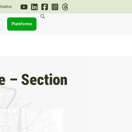
nfolettre
Plateforme
e – Section