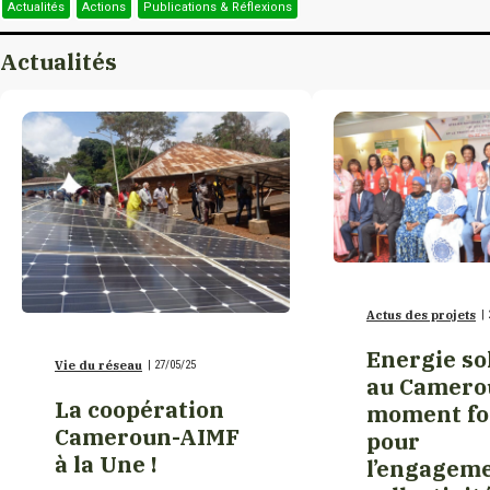
Bulgarie
Actualités
Actions
Publications & Réflexions
Foumban
Actualités
Burkina Faso
Garoua
Burundi
Limbé
Cambodge
Ngaoundéré
Cameroun
Actus des projets
|
Réseau des femmes
Canada
Energie so
élues locales d’Afrique
Vie du réseau
|
27/05/25
– Section Cameroun
au Camerou
(REFELACAM)
La coopération
moment fo
Canada/Nouveau-
Cameroun-AIMF
pour
Brunswick
à la Une !
l’engagem
Réseau des maires du