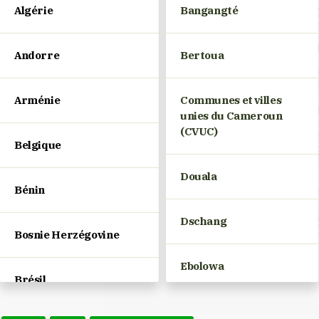
Algérie
Bangangté
Andorre
Bertoua
Arménie
Communes et villes
unies du Cameroun
(CVUC)
Belgique
Douala
Bénin
Dschang
Bosnie Herzégovine
Ebolowa
Brésil
Edéa