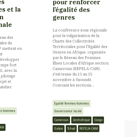
és
pour renforcer
es et la
l’égalité des
on
genres
nale
La conférence sous régionale
pour la vulgarisation de la
seau des
Charte des Collectivités
les du
Territoriales pour l'Egalité des
F mettent en
Genres en Afrique, organisée
nt
par le Réseau des Femmes
évelopper
Élues Locales d'Afrique section
Temps fort
Cameroun (REFELA-CAM),
5, avec la
s'est tenue du 13 au 15
 pilotage
novembre à Yaoundé.
ojet et
Conviant les sections...
atelier
Egalité femmes-hommes
mes-hommes
Gouvernance locale
Cameroun
Centrafrique
Congo
CAM
Gabon
Tchad
REFELA-CAM