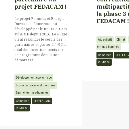
Italie
projet FEDACAM !
multiparti
la phase 3
Le projet Femmes et Energie
FEDACAM !
Kurdistan
Durable au Cameroun est
développé par le REFELA-Cam
et l’AIMF depuis 2016. Le FFEM
Laos
vient rejoindre le cercle des
Attractivité
Climat
partenaires et porter à 4 M€ le
femmes-hommes
total des investissements sur
ce programme depuis son
Cameroun
REFELA-
Liban
démarrage.
REMCESS
Libye
Développement économique
Economie sociale et circulaire
Luxembourg
Egalité femmes-hommes
Cameroun
REFELA-CAM
REMCESS
Madagascar