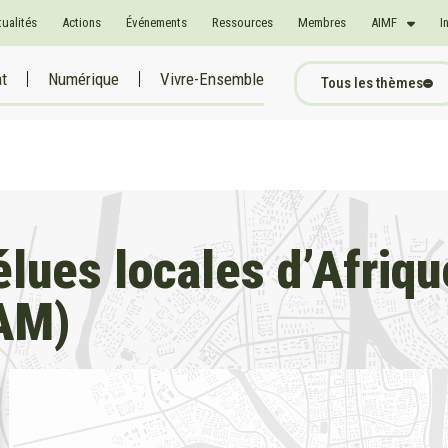
tualités
Actions
Événements
Ressources
Membres
AIMF
I
at
Numérique
Vivre-Ensemble
Tous les thèmes
ues locales d’Afriqu
AM)