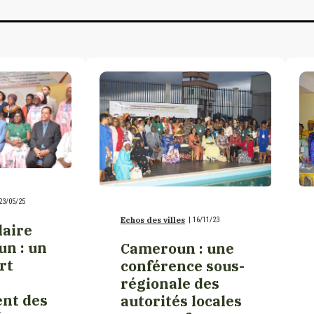
23/05/25
Echos des villes
|
16/11/23
laire
n : un
Cameroun : une
rt
conférence sous-
régionale des
ent des
autorités locales