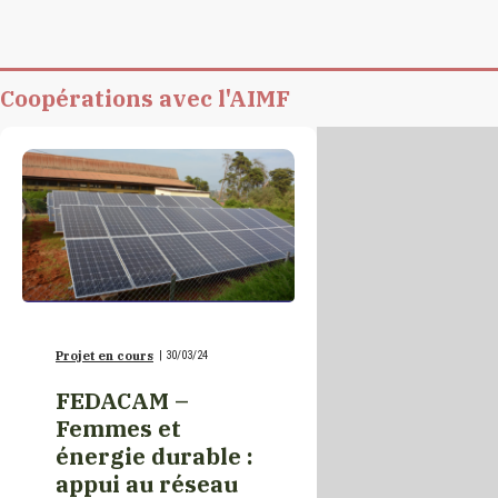
Mali
Maroc
Coopérations avec l'AIMF
Maurice
Mauritanie
Moldavie
Monaco
Projet en cours
|
30/03/24
FEDACAM –
Monde
Femmes et
énergie durable :
appui au réseau
Niger