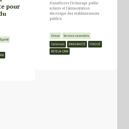
d’améliorer l’éclairage public
te pour
solaire et l’alimentation
 du
électrique des établissements
publics.
Climat
Services essentiels
Egalité 
Cameroun
BANGANGTE
FOKOUÉ
REFELA-CAM
CAM