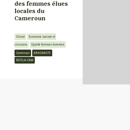
des femmes élues
locales du
RDC
Cameroun
République de
Climat
Economie sociale et 
Macédoine du Nord
circulaire
Egalité femmes-hommes
Cameroun
BANGANGTE
Roumanie
REFELA-CAM
Rwanda
Sénégal
Seychelles