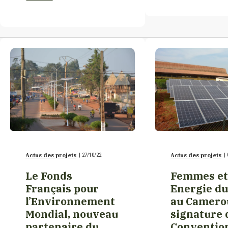
Egypte
Etats-Unis
France
Gabon
Géorgie
Actus des projets
|
27/10/22
Actus des projets
|
Guinée
Le Fonds
Femmes et
Français pour
Energie du
l’Environnement
au Camero
Haïti
Mondial, nouveau
signature 
partenaire du
Conventio