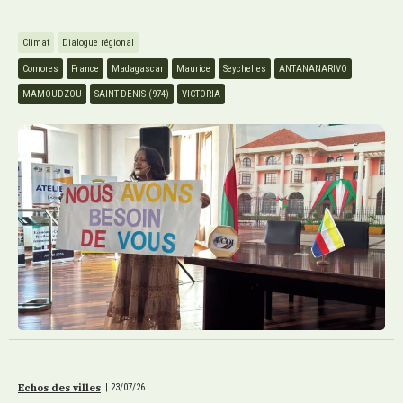
Climat
Dialogue régional
Comores
France
Madagascar
Maurice
Seychelles
ANTANANARIVO
MAMOUDZOU
SAINT-DENIS (974)
VICTORIA
Echos des villes
|
23/07/26