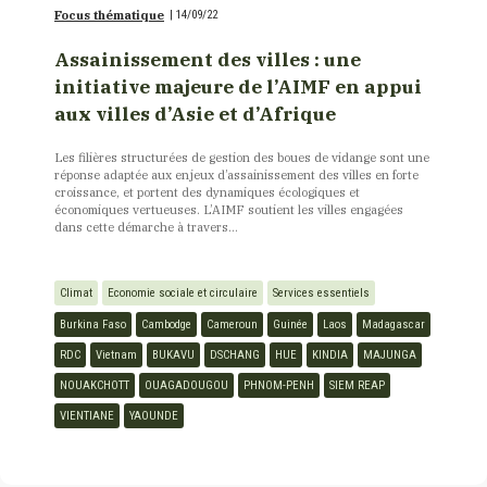
Focus thématique
|
14/09/22
Assainissement des villes : une
initiative majeure de l’AIMF en appui
aux villes d’Asie et d’Afrique
Les filières structurées de gestion des boues de vidange sont une
réponse adaptée aux enjeux d’assainissement des villes en forte
croissance, et portent des dynamiques écologiques et
économiques vertueuses. L’AIMF soutient les villes engagées
dans cette démarche à travers...
Climat
Economie sociale et circulaire
Services essentiels
Burkina Faso
Cambodge
Cameroun
Guinée
Laos
Madagascar
RDC
Vietnam
BUKAVU
DSCHANG
HUE
KINDIA
MAJUNGA
NOUAKCHOTT
OUAGADOUGOU
PHNOM-PENH
SIEM REAP
VIENTIANE
YAOUNDE