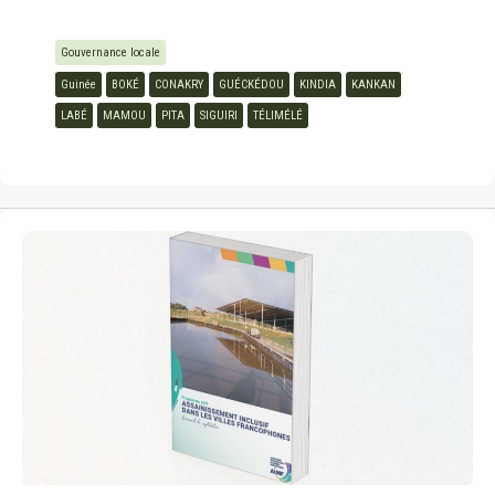
Gouvernance locale
Guinée
BOKÉ
CONAKRY
GUÉCKÉDOU
KINDIA
KANKAN
LABÉ
MAMOU
PITA
SIGUIRI
TÉLIMÉLÉ