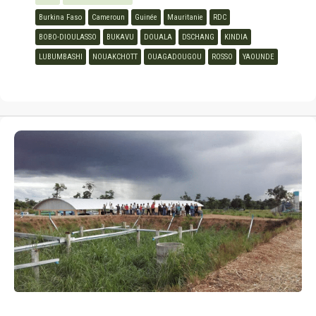
Burkina Faso
Cameroun
Guinée
Mauritanie
RDC
BOBO-DIOULASSO
BUKAVU
DOUALA
DSCHANG
KINDIA
LUBUMBASHI
NOUAKCHOTT
OUAGADOUGOU
ROSSO
YAOUNDE