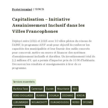
Projet terminé
|
10/04/26
Capitalisation – Initiative
Assainissement Inclusif dans les
Villes Francophones
Déployé entre 2022 et 2025 avec 10 villes pilotes du réseau de
l’AIMF, le programme AIVF avait pour objectif de renforcer les
capacités des municipalités et leur fournir des outils concrets
pour concevoir, mettre en œuvre et financer des systèmes
d’assainissement inclusifs et durables. Un investissement total de
2,2 millions d'€, qui a permis d'impacter près de 10 M d'habitants.
Découvrez les résultats et enseignements à tirer de ce
programme.
Services essentiels
Burkina Faso
Cameroun
Guinée
Mauritanie
RDC
BOBO-DIOULASSO
BUKAVU
DOUALA
DSCHANG
KINDIA
LUBUMBASHI
NOUAKCHOTT
OUAGADOUGOU
ROSSO
SYCOME