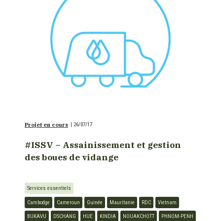
Projet en cours
|
26/07/17
#ISSV – Assainissement et gestion
des boues de vidange
Services essentiels
Cambodge
Cameroun
Guinée
Mauritanie
RDC
Vietnam
BUKAVU
DSCHANG
HUE
KINDIA
NOUAKCHOTT
PHNOM-PENH