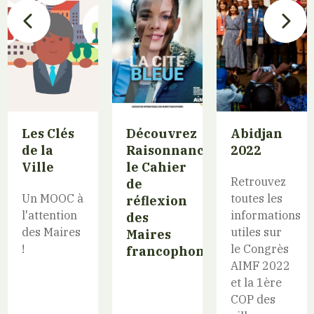
Les Clés
Découvrez
Abidjan
de la
Raisonnance,
2022
Ville
le Cahier
Retrouvez
de
Un MOOC à
toutes les
réflexion
l'attention
informations
des
des Maires
utiles sur
Maires
!
le Congrès
francophones
AIMF 2022
et la 1ère
COP des