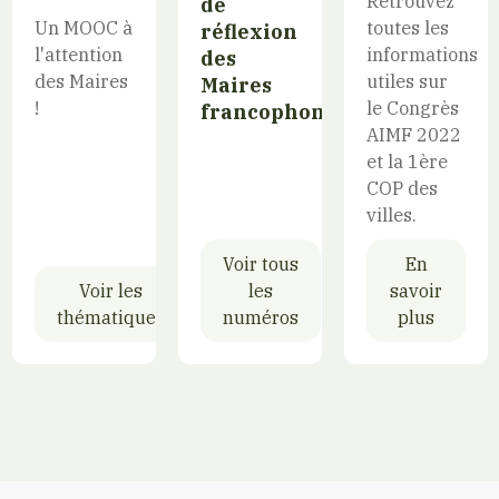
Retrouvez
de
Un MOOC à
toutes les
réflexion
l'attention
informations
des
des Maires
utiles sur
Maires
!
le Congrès
francophones
AIMF 2022
et la 1ère
COP des
villes.
Voir tous
En
Voir les
les
savoir
thématiques
numéros
plus