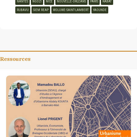
NANTES
NGOZI
NICE
NOUVELLE-ORLEANS
PARIS
RABAT
RUBAVU
SIEM REAP
WOLUWE-SAINT-LAMBERT
YAOUNDE
Ressources