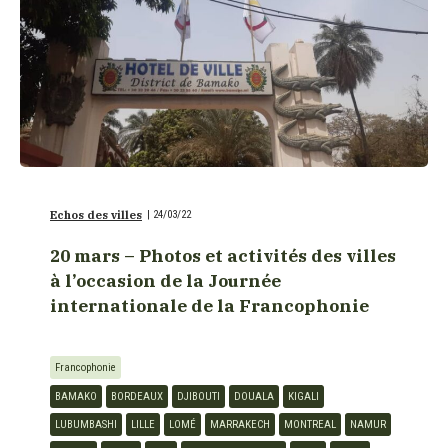
Echos des villes
|
24/03/22
20 mars – Photos et activités des villes
à l’occasion de la Journée
internationale de la Francophonie
Francophonie
BAMAKO
BORDEAUX
DJIBOUTI
DOUALA
KIGALI
LUBUMBASHI
LILLE
LOMÉ
MARRAKECH
MONTREAL
NAMUR