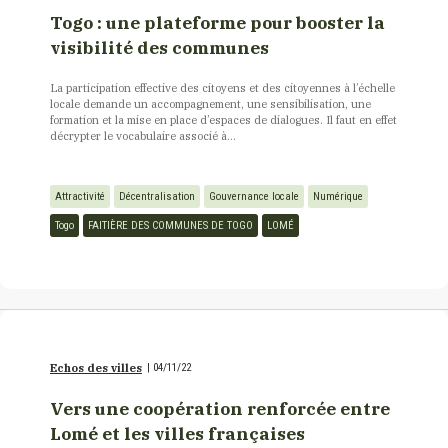
Togo : une plateforme pour booster la
visibilité des communes
La participation effective des citoyens et des citoyennes à l’échelle
locale demande un accompagnement, une sensibilisation, une
formation et la mise en place d’espaces de dialogues. Il faut en effet
décrypter le vocabulaire associé à...
Attractivité
Décentralisation
Gouvernance locale
Numérique
Togo
FAITIÈRE DES COMMUNES DE TOGO
LOMÉ
Echos des villes
|
04/11/22
Vers une coopération renforcée entre
Lomé et les villes françaises