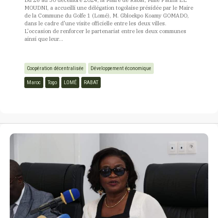
Du 26 au 30 décembre 2024, la Maire de Rabat, Mme Fatiha EL
MOUDNI, a accueilli une délégation togolaise présidée par le Maire
de la Commune du Golfe 1 (Lomé), M. Gbloekpo Koamy GOMADO,
dans le cadre d'une visite officielle entre les deux villes.
L'occasion de renforcer le partenariat entre les deux communes
ainsi que leur...
Coopération décentralisée
Développement économique
Maroc
Togo
LOMÉ
RABAT