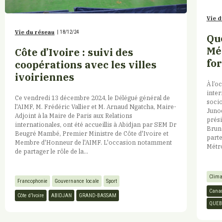
Vie d
Vie du réseau
|
18/12/24
Qu
Mé
Côte d’Ivoire : suivi des
for
coopérations avec les villes
ivoiriennes
À l’o
inter
Ce vendredi 13 décembre 2024, le Délégué général de
soci
l'AIMF, M. Frédéric Vallier et M. Arnaud Ngatcha, Maire-
Junod
Adjoint à la Maire de Paris aux Relations
prési
internationales, ont été accueillis à Abidjan par SEM Dr
Brun
Beugré Mambé, Premier Ministre de Côte d'Ivoire et
parte
Membre d'Honneur de l'AIMF. L'occasion notamment
Métro
de partager le rôle de la...
Clima
Francophonie
Gouvernance locale
Sport
Cana
Côte d’Ivoire
ABIDJAN
GRAND-BASSAM
QUEB