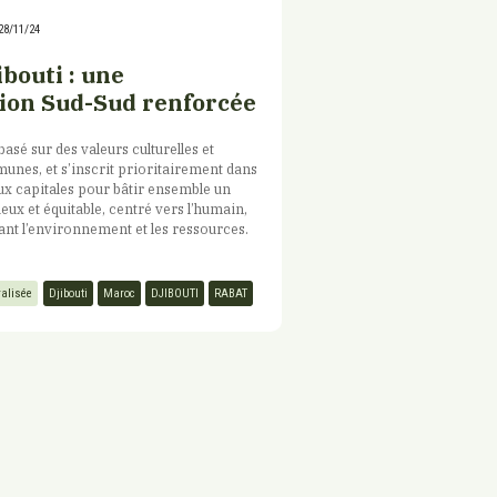
28/11/24
bouti : une
ion Sud-Sud renforcée
asé sur des valeurs culturelles et
nes, et s’inscrit prioritairement dans
eux capitales pour bâtir ensemble un
ux et équitable, centré vers l’humain,
ant l’environnement et les ressources.
ralisée
Djibouti
Maroc
DJIBOUTI
RABAT