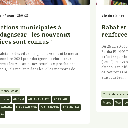
Vie du réseau
|
u réseau
|
22/01/25
Rabat et
ections municipales à
renforce
dagascar : les nouveaux
ires sont connus !
Du 26 au 30 dé
Fatiha EL MOUDN
abitants des villes malgaches votaient le mercredi
présidée par le
cembre 2024 pour désigner les élus locaux qui
(Lomé), M. Gbl
geront leurs communes pour les 5 prochaines
d'une visite off
s. Quels résultats dans les villes membres de
de renforcer l
F ?
ainsi que leur...
rnance locale
Coopération décent
gascar
AMGVM
ANTANANARIVO
ANTSIRABÉ
Maroc
Togo
L
IRANANA
FIANARANTSOA
MAHAJANGA
TOAMASINA
ARA