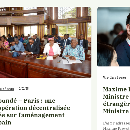
Vie du réseau
|
Maxime 
u réseau
|
12/02/25
Ministre
oundé – Paris : une
étrangèr
opération décentralisée
Ministre
ée sur l’aménagement
bain
L'AIMF adresses
Maxime Prévot 