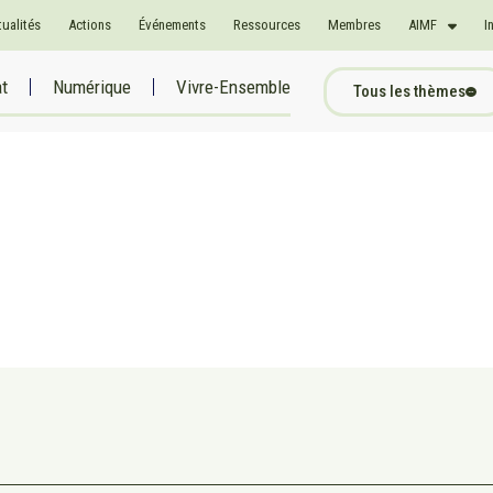
tualités
Actions
Événements
Ressources
Membres
AIMF
I
at
Numérique
Vivre-Ensemble
Tous les thèmes