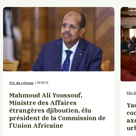
Vie du réseau
|
20/02/25
Vie d
Mahmoud Ali Youssouf,
Ministre des Affaires
Ya
étrangères djiboutien, élu
co
président de la Commission de
ax
l’Union Africaine
ur