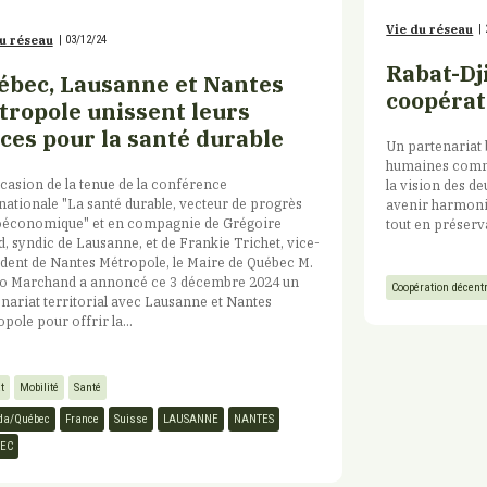
Vie du réseau
|
u réseau
|
03/12/24
Rabat-Dji
ébec, Lausanne et Nantes
coopérat
tropole unissent leurs
ces pour la santé durable
Un partenariat b
humaines commu
ccasion de la tenue de la conférence
la vision des d
nationale "La santé durable, vecteur de progrès
avenir harmonie
oéconomique" et en compagnie de Grégoire
tout en préserv
, syndic de Lausanne, et de Frankie Trichet, vice-
dent de Nantes Métropole, le Maire de Québec M.
o Marchand a annoncé ce 3 décembre 2024 un
Coopération décent
nariat territorial avec Lausanne et Nantes
pole pour offrir la...
t
Mobilité
Santé
da/Québec
France
Suisse
LAUSANNE
NANTES
EC