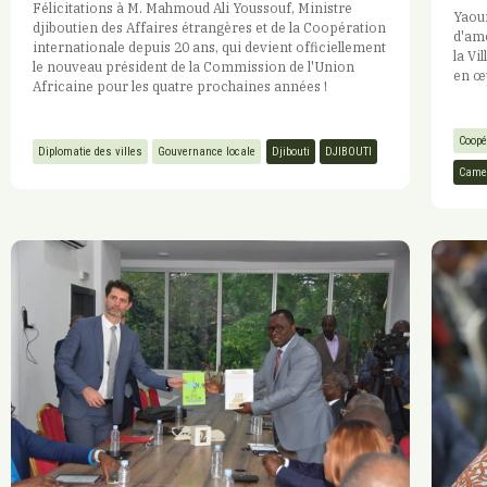
Félicitations à M. Mahmoud Ali Youssouf, Ministre
Yaoun
djiboutien des Affaires étrangères et de la Coopération
d'amé
internationale depuis 20 ans, qui devient officiellement
la Vi
le nouveau président de la Commission de l'Union
en œu
Africaine pour les quatre prochaines années !
Coopé
Diplomatie des villes
Gouvernance locale
Djibouti
DJIBOUTI
Came