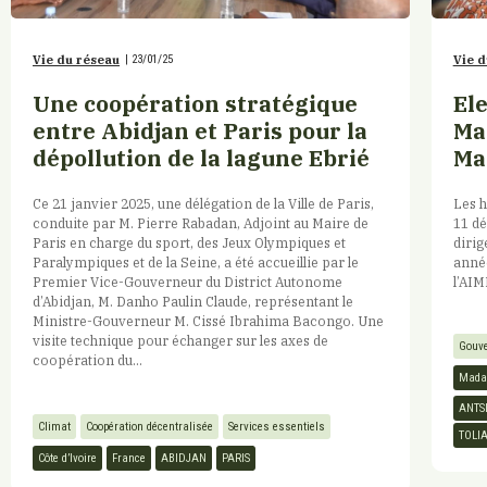
Vie du réseau
|
23/01/25
Vie d
Une coopération stratégique
El
entre Abidjan et Paris pour la
Ma
dépollution de la lagune Ebrié
Ma
Ce 21 janvier 2025, une délégation de la Ville de Paris,
Les h
conduite par M. Pierre Rabadan, Adjoint au Maire de
11 dé
Paris en charge du sport, des Jeux Olympiques et
diri
Paralympiques et de la Seine, a été accueillie par le
année
Premier Vice-Gouverneur du District Autonome
l’AIM
d’Abidjan, M. Danho Paulin Claude, représentant le
Ministre-Gouverneur M. Cissé Ibrahima Bacongo. Une
visite technique pour échanger sur les axes de
Gouve
coopération du...
Mada
ANTS
Climat
Coopération décentralisée
Services essentiels
TOLI
Côte d’Ivoire
France
ABIDJAN
PARIS