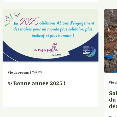
Vie du réseau
|
02/01/25
✨ Bonne année 2025 !
Vie d
Sol
du
dé