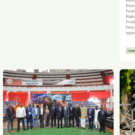
Réuni
Burea
Fran
Mahor
Fonds
faire
appui
Coopé