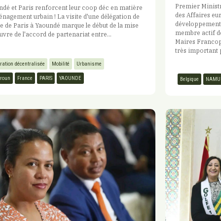
Premier Ministr
dé et Paris renforcent leur coop déc en matière
des Affaires eu
nagement urbain ! La visite d'une délégation de
développement.
lle de Paris à Yaoundé marque le début de la mise
membre actif de
vre de l'accord de partenariat entre...
Maires Francop
très important 
ration décentralisée
Mobilité
Urbanisme
roun
France
PARIS
YAOUNDE
Belgique
NAMU