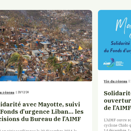
Vie du réseau
|
Solidarit
u réseau
|
20/12/24
ouvertur
idarité avec Mayotte, suivi
de l’AIM
 Fonds d’urgence Liban… les
cisions du Bureau de l’AIMF
L'AIMF ouvre s
cyclone Chido q
14 décembre. Le