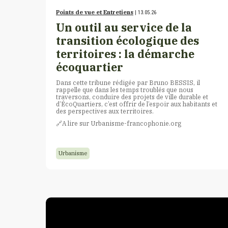
Points de vue et Entretiens
| 13.05.26
Un outil au service de la
transition écologique des
territoires : la démarche
écoquartier
Dans cette tribune rédigée par Bruno BESSIS, il
rappelle que dans les temps troublés que nous
traversons, conduire des projets de ville durable et
d’ÉcoQuartiers, c’est offrir de l’espoir aux habitants et
des perspectives aux territoires.
🔗A lire sur Urbanisme-francophonie.org
Urbanisme