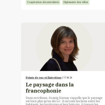
Coopération décentralisée
Diplomatie des villes
Points de vue et Entretiens
| 17.06.26
Le paysage dans la
francophonie
Dans sa tribune, Soazig Darnay rappelle que le paysage
est bien plus qu’un décor : il raconte les liens entre les
habitants, les territoires et leur histoire. À travers les