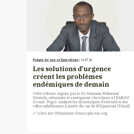
Points de vue et Entretiens
| 16.07.26
Les solutions d’urgence
créent les problèmes
endémiques de demain
Cette tribune, signée par le Dr Hassane Mahamat
Hemchi, urbaniste et enseignant-chercheur à l’EAMAU
(Lomé, Togo), analyse les dynamiques d’extension des
villes sahéliennes à partir du cas de N’Djaména (Tchad).
🔗​ A lire sur Urbanisme-francophonie.org