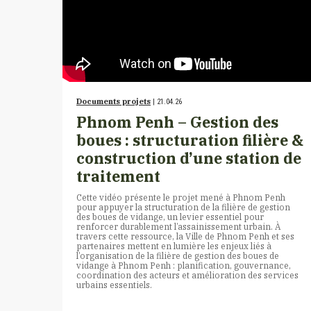
Documents projets
| 21.04.26
Phnom Penh – Gestion des
boues : structuration filière &
construction d’une station de
traitement
Cette vidéo présente le projet mené à Phnom Penh
pour appuyer la structuration de la filière de gestion
des boues de vidange, un levier essentiel pour
renforcer durablement l’assainissement urbain. À
travers cette ressource, la Ville de Phnom Penh et ses
partenaires mettent en lumière les enjeux liés à
l’organisation de la filière de gestion des boues de
vidange à Phnom Penh : planification, gouvernance,
coordination des acteurs et amélioration des services
urbains essentiels.