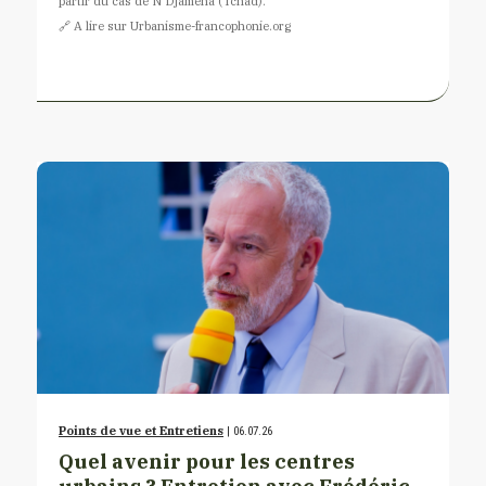
partir du cas de N’Djaména (Tchad).
🔗​ A lire sur Urbanisme-francophonie.org
Points de vue et Entretiens
| 06.07.26
Quel avenir pour les centres
urbains ? Entretien avec Frédéric